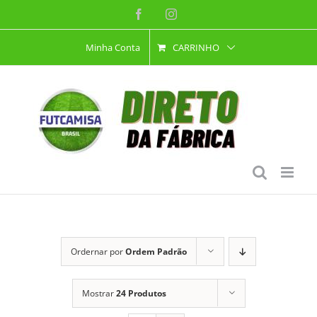
Ir
Facebook
Instagram
para
Minha Conta
CARRINHO
o
conteúdo
Ordernar por
Ordem Padrão
Mostrar
24 Produtos