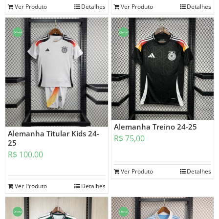
Ver Produto
Detalhes
Ver Produto
Detalhes
Oferta!
Oferta!
Alemanha Treino 24-25
Alemanha Titular Kids 24-
R$
75,00
25
R$
100,00
Ver Produto
Detalhes
Ver Produto
Detalhes
Oferta!
Oferta!