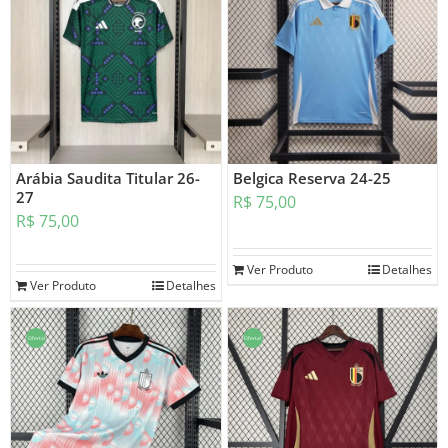
Arábia Saudita Titular 26-
Belgica Reserva 24-25
27
R$
75,00
R$
75,00
Ver Produto
Detalhes
Ver Produto
Detalhes
Oferta!
Oferta!