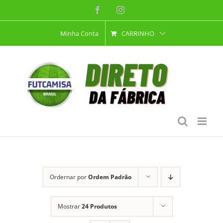
Ir
Facebook
Instagram
para
Minha Conta
CARRINHO
o
conteúdo
Ordernar por
Ordem Padrão
Mostrar
24 Produtos