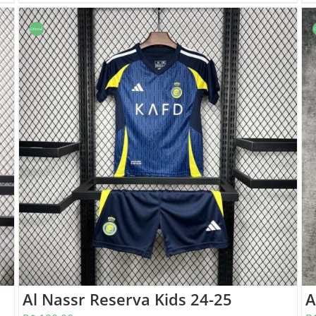
Oferta!
O
Al Nassr Reserva Kids 24-25
A