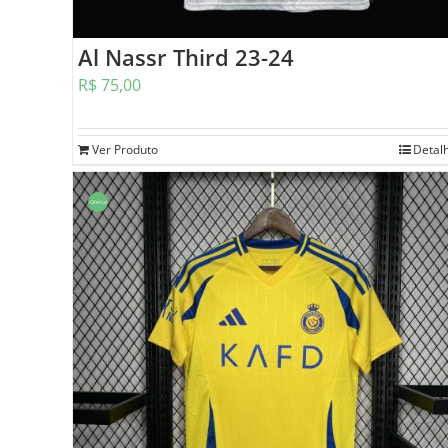
Al Nassr Third 23-24
R$
75,00
Ver Produto
Detal
Oferta!