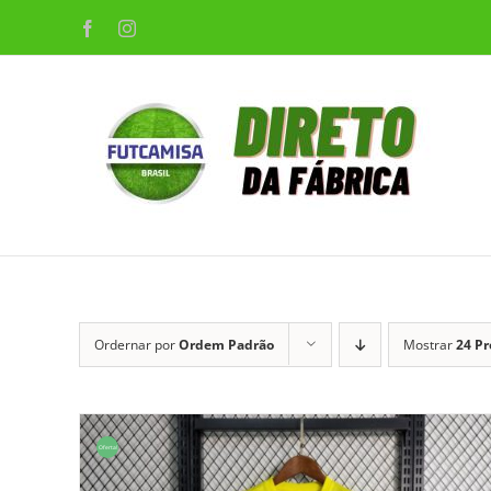
Ir
Facebook
Instagram
para
o
conteúdo
Ordernar por
Ordem Padrão
Mostrar
24 P
Oferta!