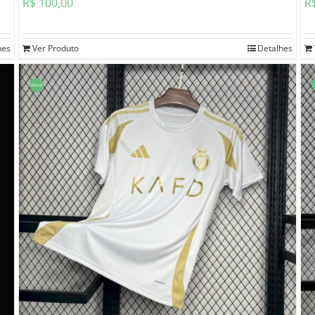
R$
100,00
R
hes
Ver Produto
Detalhes
Oferta!
O