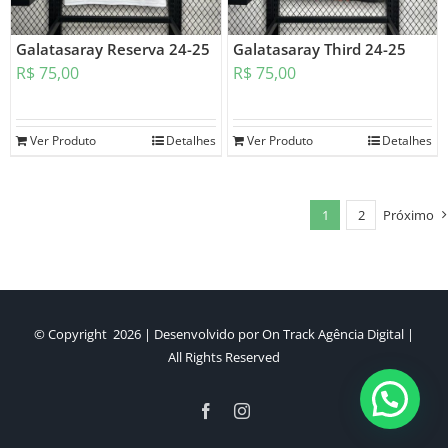
Galatasaray Reserva 24-25
Galatasaray Third 24-25
R$
75,00
R$
75,00
Ver Produto
Detalhes
Ver Produto
Detalhes
1
2
Próximo
© Copyright
2026 | Desenvolvido por
On Track Agência Digital
|
All Rights Reserved
Facebook
Instagram