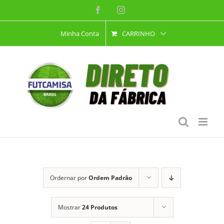
Ir
Facebook
Instagram
para
Minha Conta
CARRINHO
o
conteúdo
Ordernar por
Ordem Padrão
Mostrar
24 Produtos