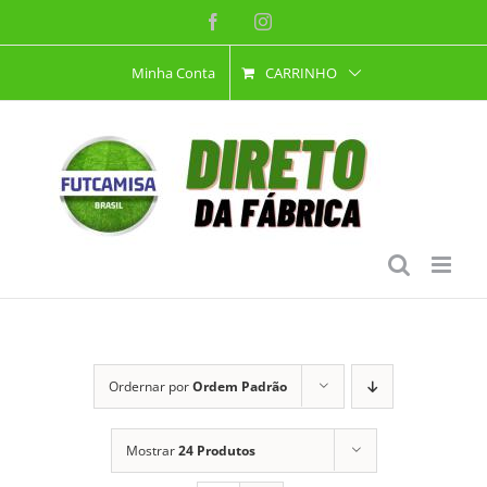
Ir
Facebook
Instagram
para
Minha Conta
CARRINHO
o
conteúdo
Ordernar por
Ordem Padrão
Mostrar
24 Produtos