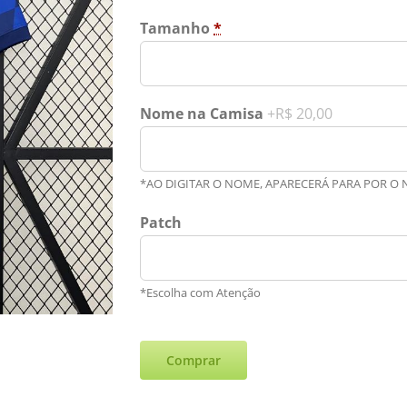
Tamanho
*
Nome na Camisa
+R$ 20,00
*AO DIGITAR O NOME, APARECERÁ PARA POR O
Patch
*Escolha com Atenção
Comprar