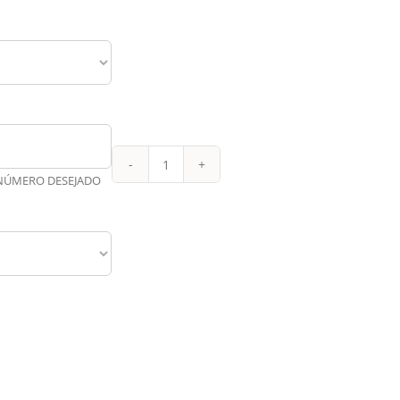
Croácia
 NÚMERO DESEJADO
Reserva
24-
25
quantidade