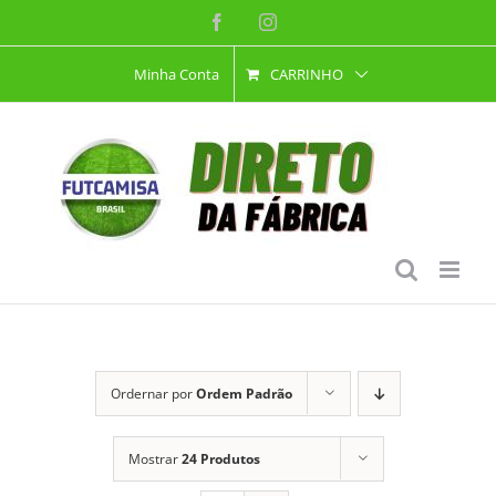
Ir
Facebook
Instagram
para
Minha Conta
CARRINHO
o
conteúdo
Ordernar por
Ordem Padrão
Mostrar
24 Produtos