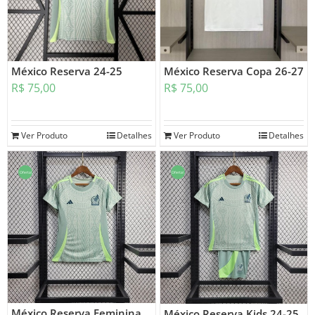
México Reserva 24-25
México Reserva Copa 26-27
R$
75,00
R$
75,00
Ver Produto
Detalhes
Ver Produto
Detalhes
Oferta!
Oferta!
México Reserva Feminina
México Reserva Kids 24-25