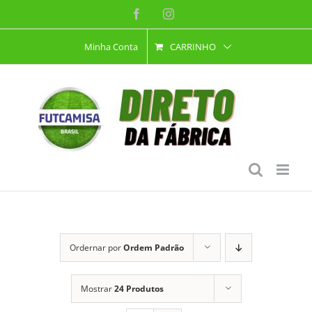
Ir
Facebook
Instagram
para
Minha Conta
CARRINHO
o
conteúdo
Ordernar por
Ordem Padrão
Mostrar
24 Produtos