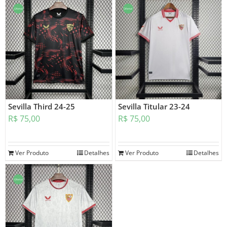
Oferta!
Oferta!
Sevilla Third 24-25
Sevilla Titular 23-24
R$
75,00
R$
75,00
Ver Produto
Detalhes
Ver Produto
Detalhes
Oferta!