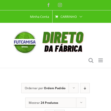
Ir
Facebook
Instagram
para
Minha Conta
CARRINHO
o
conteúdo
Ordernar por
Ordem Padrão
Mostrar
24 Produtos