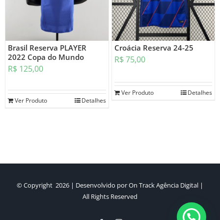
Brasil Reserva PLAYER
Croácia Reserva 24-25
2022 Copa do Mundo
R$
75,00
R$
125,00
Ver Produto
Detalhes
Ver Produto
Detalhes
© Copyright
2026 | Desenvolvido por
On Track Agência Digital
|
All Rights Reserved