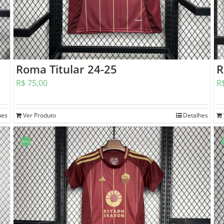
Roma Titular 24-25
R
R$
75,00
R
hes
Ver Produto
Detalhes
Oferta!
O