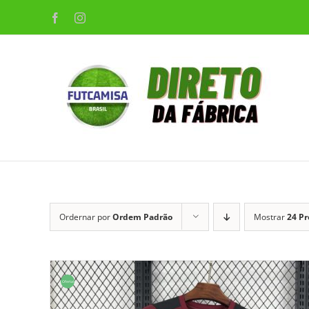
Ir
Facebook
Instagram
para
o
conteúdo
Ordernar por
Ordem Padrão
Mostrar
24 P
Oferta!