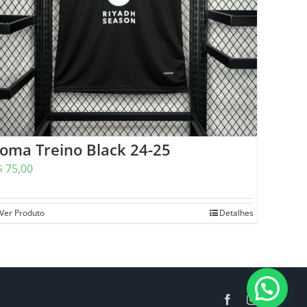
oma Treino Black 24-25
$
75,00
Ver Produto
Detalhes
Facebook
Instagram