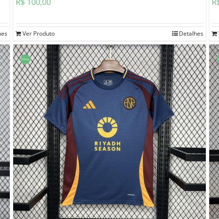
R$
100,00
R
hes
Ver Produto
Detalhes
Oferta!
O