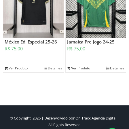
México Ed. Especial 25-26
Jamaica Pre Jogo 24-25
R$
75,00
R$
75,00
Ver Produto
Detalhes
Ver Produto
Detalhes
© Copyright
2026 | Desenvolvido por
On Track Agência Digital
|
All Rights Reserved