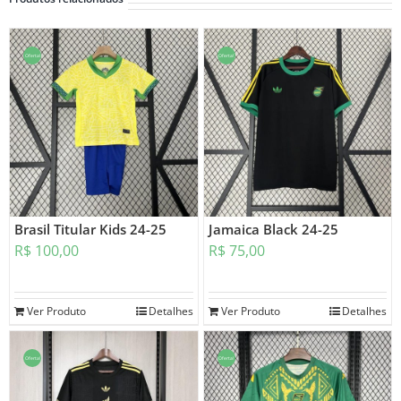
Oferta!
Oferta!
Brasil Titular Kids 24-25
Jamaica Black 24-25
R$
100,00
R$
75,00
Ver Produto
Detalhes
Ver Produto
Detalhes
Oferta!
Oferta!