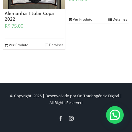
Alemanha Titular Copa
2022
Ver Produto
Detalhes
R$
75,00
Ver Produto
Detalhes
© Copyright
2026 | Desenvolvido por
On Track Agência Digital
|
All Rights Reserved
Facebook
Instagram