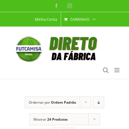
Ir
Facebook
Instagram
para
Minha Conta
CARRINHO
o
conteúdo
Ordernar por
Ordem Padrão
Mostrar
24 Produtos