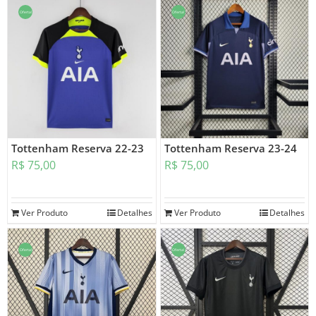
Oferta!
Oferta!
Tottenham Reserva 22-23
Tottenham Reserva 23-24
R$
75,00
R$
75,00
Ver Produto
Detalhes
Ver Produto
Detalhes
Oferta!
Oferta!