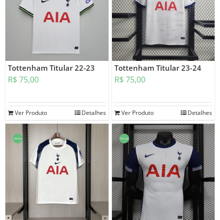
Tottenham Titular 22-23
Tottenham Titular 23-24
R$
75,00
R$
75,00
Ver Produto
Detalhes
Ver Produto
Detalhes
Oferta!
Oferta!