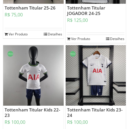
Tottenham Titular 25-26
Tottenham Titular
JOGADOR 24-25
R$
75,00
R$
125,00
Ver Produto
Detalhes
Ver Produto
Detalhes
Oferta!
Oferta!
Tottenham Titular Kids 22-
Tottenham Titular Kids 23-
23
24
R$
100,00
R$
100,00