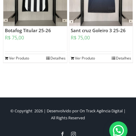
Botafog Titular 25-26
Sant cruz Goleiro 3 25-26
R$
75,00
R$
75,00
Ver Produto
Detalhes
Ver Produto
Detalhes
© Copyright
2026 | Desenvolvido por
On Track Agência Digital
|
All Rights Reserved
Facebook
Instagram