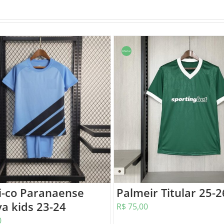
Oferta!
i-co Paranaense
Palmeir Titular 25-2
a kids 23-24
R$
75,00
0