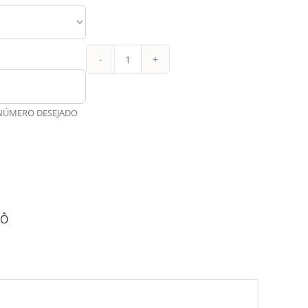
Palmeir
Retrô
Titular
 NÚMERO DESEJADO
97-
98
quantidade
RÔ