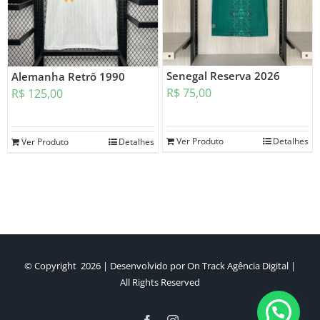
Senegal Reserva 2026
Alemanha Retrô 1990
R$
75,00
R$
125,00
Ver Produto
Detalhes
Ver Produto
Detalhes
© Copyright
2026 | Desenvolvido por
On Track Agência Digital
|
All Rights Reserved
Facebook
Instagram