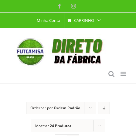
Ir
Facebook
Instagram
para
Minha Conta
CARRINHO
o
conteúdo
Ordernar por
Ordem Padrão
Mostrar
24 Produtos