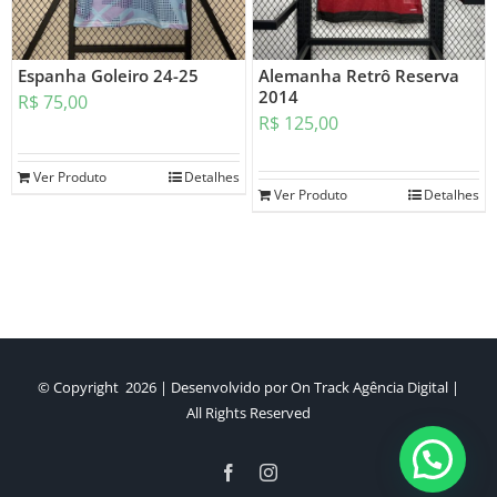
Espanha Goleiro 24-25
Alemanha Retrô Reserva
2014
R$
75,00
R$
125,00
Ver Produto
Detalhes
Ver Produto
Detalhes
© Copyright
2026 | Desenvolvido por
On Track Agência Digital
|
All Rights Reserved
Facebook
Instagram