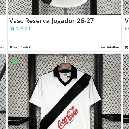
Vasc Reserva Jogador 26-27
V
R$
125,00
R
hes
Ver Produto
Detalhes
Oferta!
O