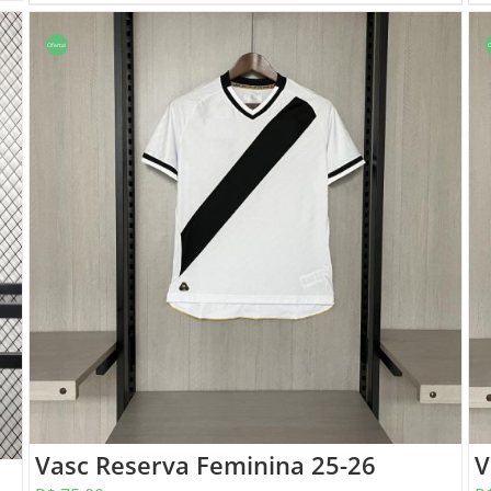
Oferta!
O
Vasc Reserva Feminina 25-26
V