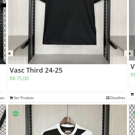
V
Vasc Third 24-25
R
R$
75,00
hes
Ver Produto
Detalhes
Oferta!
O