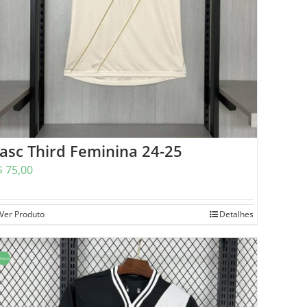
asc Third Feminina 24-25
$
75,00
Ver Produto
Detalhes
ferta!