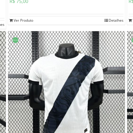
R$
75,00
R
Ver Produto
Detalhes
hes
Oferta!
O