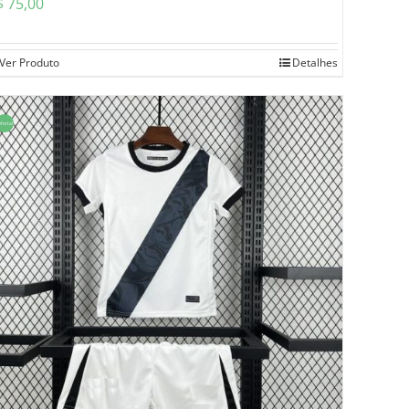
$
75,00
Ver Produto
Detalhes
ferta!