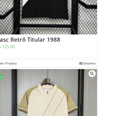
asc Retrô Titular 1988
$
125,00
Ver Produto
Detalhes
ferta!