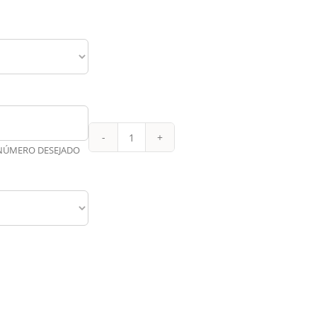
Tottenham
 NÚMERO DESEJADO
Titular
23-
24
quantidade