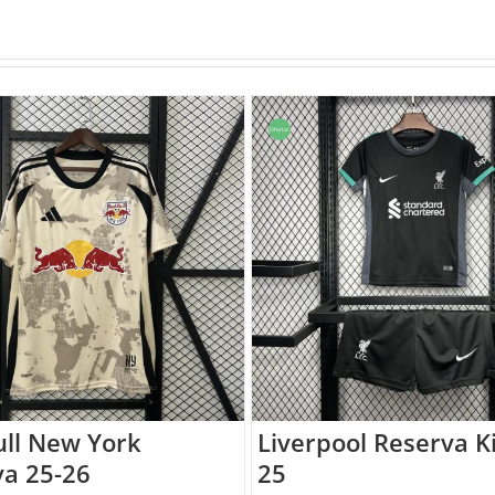
Oferta!
ull New York
Liverpool Reserva K
va 25-26
25