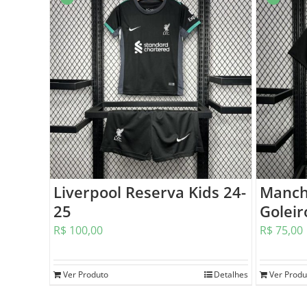
Liverpool Reserva Kids 24-
Manch
25
Goleir
R$
100,00
R$
75,00
Ver Produto
Detalhes
Ver Produ