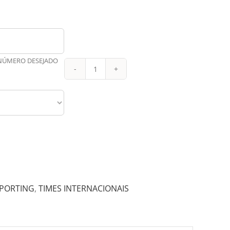
 NÚMERO DESEJADO
Sporting
Reserva
Kids
23-
24
quantidade
PORTING
,
TIMES INTERNACIONAIS