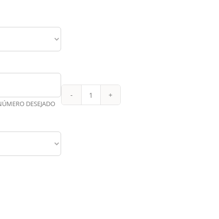
Sporting
 NÚMERO DESEJADO
Pré
Jogo
24-
25
quantidade