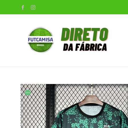
Ir
Facebook
Instagram
para
o
conteúdo
Oferta!