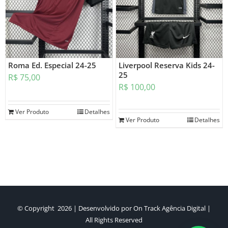
Roma Ed. Especial 24-25
Liverpool Reserva Kids 24-
25
R$
75,00
R$
100,00
Ver Produto
Detalhes
Ver Produto
Detalhes
© Copyright
2026 | Desenvolvido por
On Track Agência Digital
|
All Rights Reserved