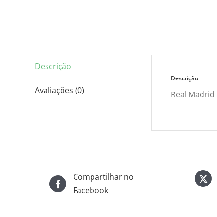
Descrição
Descrição
Avaliações (0)
Real Madrid
Compartilhar no
Facebook