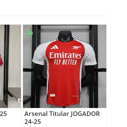
Oferta!
-25
Arsenal Titular JOGADOR
24-25