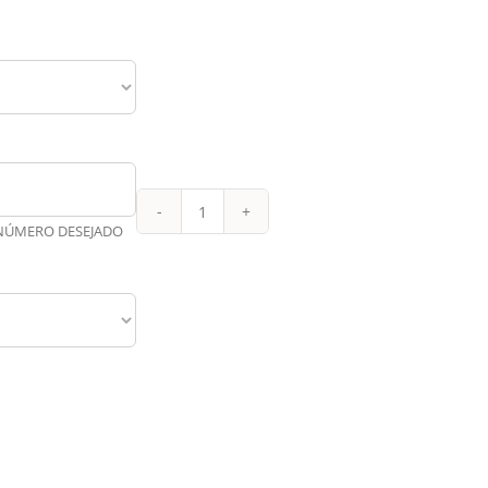
Real
 NÚMERO DESEJADO
Madrid
Reserva
JOGADOR
24-
25
quantidade