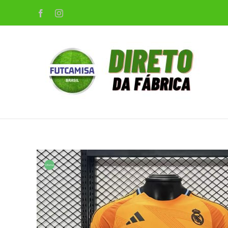
Ir
Facebook
Instagram
para
o
conteúdo
Oferta!