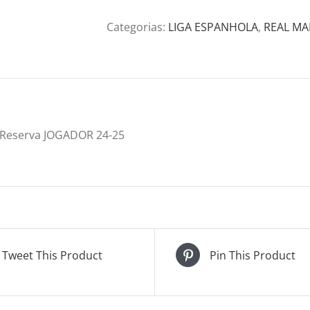
Categorias:
LIGA ESPANHOLA
,
REAL MA
 Reserva JOGADOR 24-25
Tweet This Product
Pin This Product