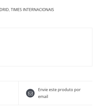
DRID
,
TIMES INTERNACIONAIS
Envie este produto por
email