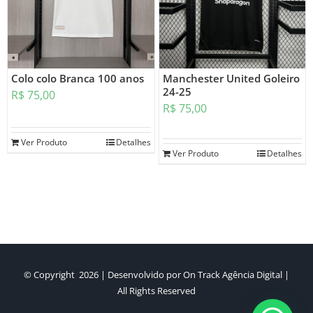
Colo colo Branca 100 anos
Manchester United Goleiro
24-25
R$
75,00
R$
75,00
Ver Produto
Detalhes
Ver Produto
Detalhes
© Copyright
2026 | Desenvolvido por
On Track Agência Digital
|
All Rights Reserved