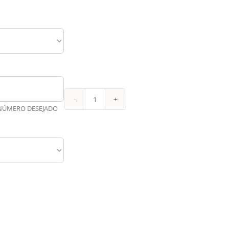
RB
 NÚMERO DESEJADO
Leipzig
Titular
25-
26
quantidade