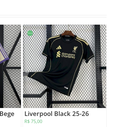
Oferta!
 Bege
Liverpool Black 25-26
R$
75,00