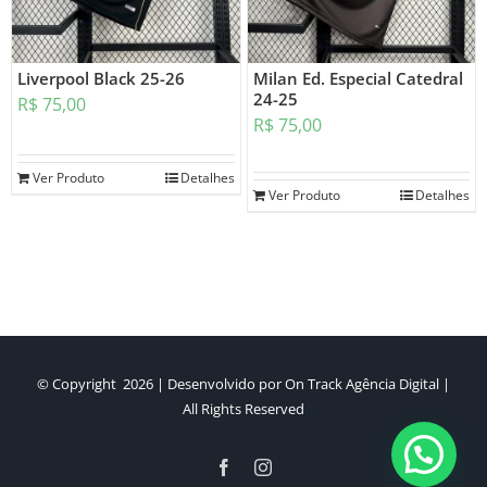
Liverpool Black 25-26
Milan Ed. Especial Catedral
24-25
R$
75,00
R$
75,00
Ver Produto
Detalhes
Ver Produto
Detalhes
© Copyright
2026 | Desenvolvido por
On Track Agência Digital
|
All Rights Reserved
Facebook
Instagram