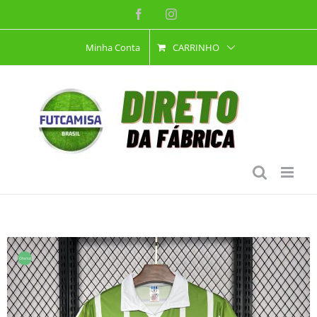
Ir
Facebook
Instagram
para
Minha Conta
CARRINHO
o
conteúdo
Oferta!