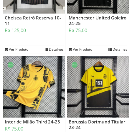
Chelsea Retrô Reserva 10-
Manchester United Goleiro
11
24-25
R$
125,00
R$
75,00
Ver Produto
Detalhes
Ver Produto
Detalhes
Oferta!
Oferta!
Inter de Milão Third 24-25
Borussia Dortmund Titular
23-24
R$
75,00