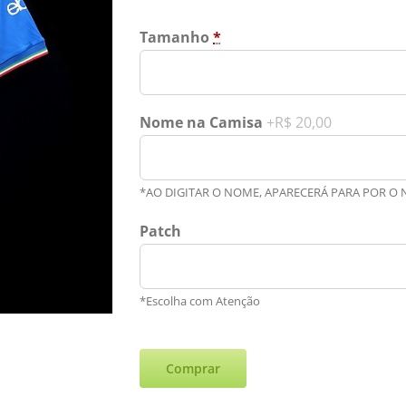
Tamanho
*
Nome na Camisa
+R$ 20,00
*AO DIGITAR O NOME, APARECERÁ PARA POR O
Patch
*Escolha com Atenção
Comprar