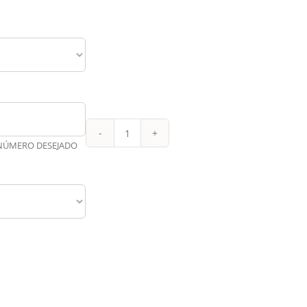
Napoli
 NÚMERO DESEJADO
Titular
23-
24
quantidade