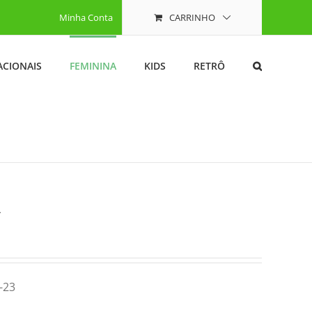
Minha Conta
CARRINHO
ACIONAIS
FEMININA
KIDS
RETRÔ
4
-23