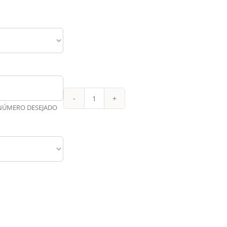
Manchester
 NÚMERO DESEJADO
United
Reserva
Feminina
23-
24
quantidade