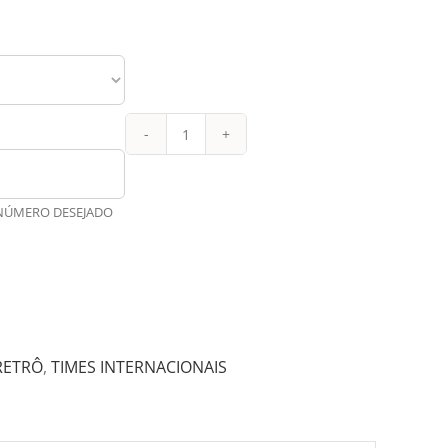
Juventus
Retrô
Titular
 NÚMERO DESEJADO
14-
15
quantidade
RETRÔ
,
TIMES INTERNACIONAIS