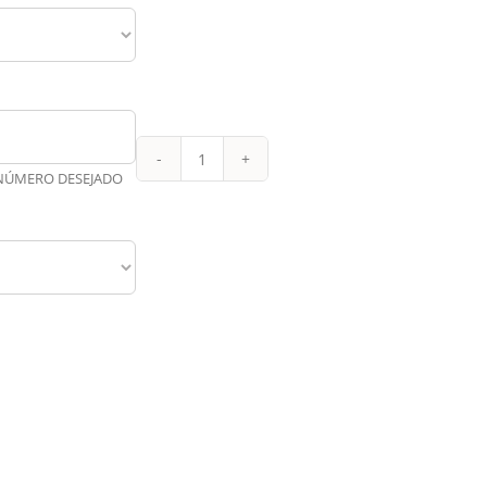
Juvents
 NÚMERO DESEJADO
3
25-
26
quantidade