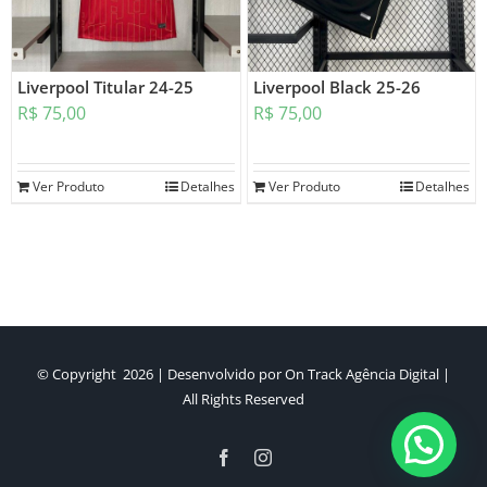
Liverpool Titular 24-25
Liverpool Black 25-26
R$
75,00
R$
75,00
Ver Produto
Detalhes
Ver Produto
Detalhes
© Copyright
2026 | Desenvolvido por
On Track Agência Digital
|
All Rights Reserved
Facebook
Instagram