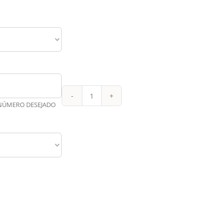
Borussia
 NÚMERO DESEJADO
Dortmund
Reserva
JOGADOR
24-
25
quantidade