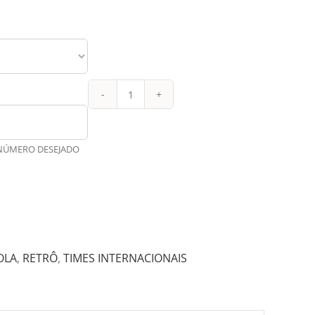
Barcelona
Retrô
Reserva
 NÚMERO DESEJADO
1997
quantidade
OLA
,
RETRÔ
,
TIMES INTERNACIONAIS