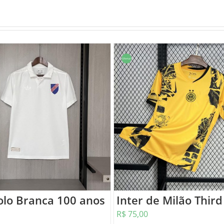
Oferta!
olo Branca 100 anos
Inter de Milão Third
R$
75,00