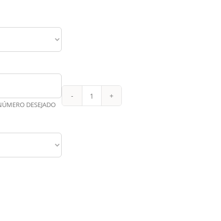
Aston
 NÚMERO DESEJADO
villa
Ed.
Especial
24-
25
quantidade