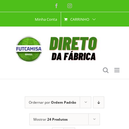
Ir
Facebook
Instagram
para
Minha Conta
CARRINHO
o
conteúdo
Ordernar por
Ordem Padrão
Mostrar
24 Produtos