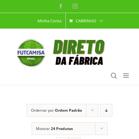
Ir
Facebook
Instagram
para
Minha Conta
CARRINHO
o
conteúdo
Ordernar por
Ordem Padrão
Mostrar
24 Produtos